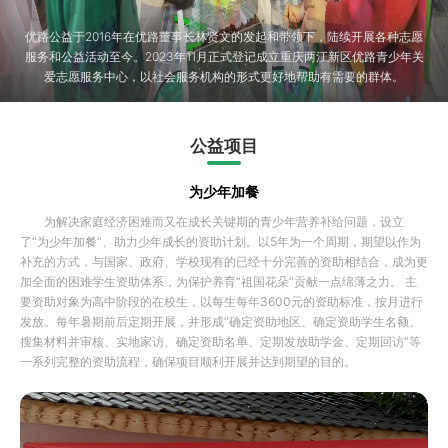
优路公益于2016年在优路董事长林贤文的发起和带领下，陆续开展各种志愿
服务和公益活动至今。2023年11月正式登记成立重庆两江新区优路青少年关
爱志愿服务中心，以社会服务机构的形式更好地帮助有需要的群体。
公益项目
为少年加餐
为解决家庭经济困难而又在成长关键期的青少年营养补给问题，设立
了“为少年加餐”、助力少年成长的资助计划。以5年为一个周期，期望以作为
补充的方式，与国家、政府、学校现有的已经十分完善的资助相结合，成为更
加全面的困难学生资助体系，为保护养育“祖国花朵”贡献一点绵薄之力。 主
要资助对象为高中阶段的在校生，以每生每年3600元的资助标准，按月进行
发放。每年暑期前后定期开展，并形成“确定资助地区、确定资助学生名额、
搜集材料并审核、实地家访、确定资助名单、定期发放助学金、定期回访”等
一系列完整的资助流程，确保项目顺利开展并达到期望的目的。