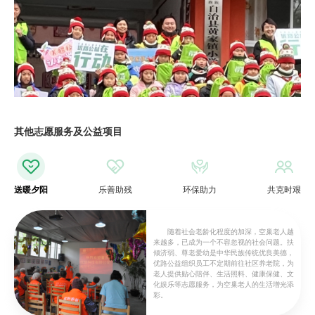
其他志愿服务及公益项目
送暖夕阳
乐善助残
环保助力
共克时艰
随着社会老龄化程度的加深，空巢老人越
来越多，已成为一个不容忽视的社会问题。扶
倾济弱、尊老爱幼是中华民族传统优良美德，
优路公益组织员工不定期前往社区养老院，为
老人提供贴心陪伴、生活照料、健康保健、文
化娱乐等志愿服务，为空巢老人的生活增光添
彩。
与彭水自治县同欣社会工作服务中心联合举办的山区儿童暖冬公益行动，
为120名儿童发放了保暖爱心礼包。