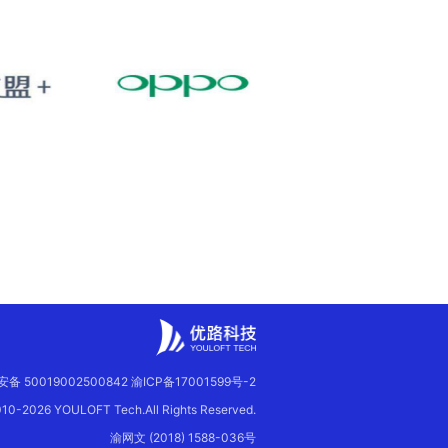
备 50019002500842
渝ICP备17001599号-2
010-2026 YOULOFT Tech.All Rights Reserved.
渝网文 (2018) 1588-036号